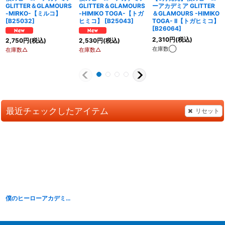
GLITTER＆GLAMOURS
GLITTER＆GLAMOURS
ーアカデミア GLITTER
-MIRKO-【ミルコ】
-HIMIKO TOGA-【トガ
＆GLAMOURS -HIMIKO
[
B25032
]
ヒミコ】
[
B25043
]
TOGA- II【トガヒミコ】
[
B26064
]
2,310
円
(税込)
2,750
円
(税込)
2,530
円
(税込)
在庫数◯
在庫数△
在庫数△
最近チェックしたアイテム
リセット
僕のヒーローアカデミア GLITTER＆GLAMOURS -NEJIRE HADO II-【波動ねじれ】