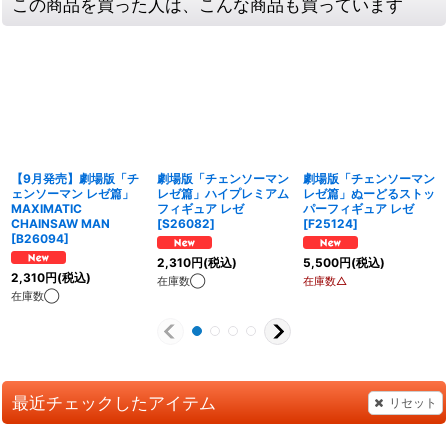
この商品を買った人は、こんな商品も買っています
【9月発売】劇場版「チ
劇場版「チェンソーマン
劇場版「チェンソーマン
ェンソーマン レゼ篇」
レゼ篇」ハイプレミアム
レゼ篇」ぬーどるストッ
MAXIMATIC
フィギュア レゼ
パーフィギュア レゼ
CHAINSAW MAN
[
S26082
]
[
F25124
]
[
B26094
]
2,310
円
(税込)
5,500
円
(税込)
2,310
円
(税込)
在庫数◯
在庫数△
在庫数◯
最近チェックしたアイテム
リセット