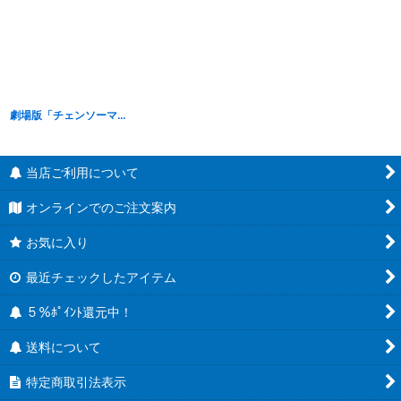
劇場版「チェンソーマン レゼ篇」Noir Edge Collection CHAINSAW MAN
[
B26
当店ご利用について
オンラインでのご注文案内
お気に入り
最近チェックしたアイテム
５％ﾎﾟｲﾝﾄ還元中！
送料について
特定商取引法表示