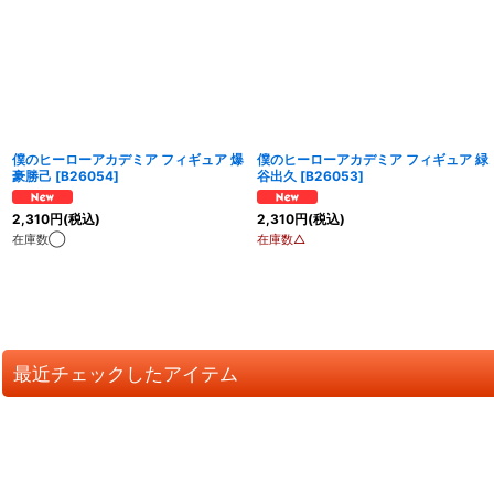
僕のヒーローアカデミア フィギュア 爆
僕のヒーローアカデミア フィギュア 緑
豪勝己
[
B26054
]
谷出久
[
B26053
]
2,310
円
(税込)
2,310
円
(税込)
在庫数◯
在庫数△
最近チェックしたアイテム