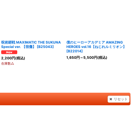
呪術廻戦 MAXIMATIC THE SUKUNA
僕のヒーローアカデミア AMAZING
Special ver. 【宿儺】
[
B25043
]
HEROES vol.16【ねじれルミリオン】
[
B22014
]
1,650
円
～5,500
円
(税込)
2,200
円
(税込)
在庫数△
リセット