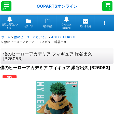
OOPARTSオンライン
メニュー
カート
当店ご利用につ
Overseas
カテゴリ
月別商品
問い合わせ
いて
shipping
ホーム
>
僕のヒーローアカデミア
>
AGE OF HEROES
>
僕のヒーローアカデミア フィギュア 緑谷出久
僕のヒーローアカデミア フィギュア 緑谷出久
[
B26053
]
僕のヒーローアカデミア フィギュア 緑谷出久
[
B26053
]