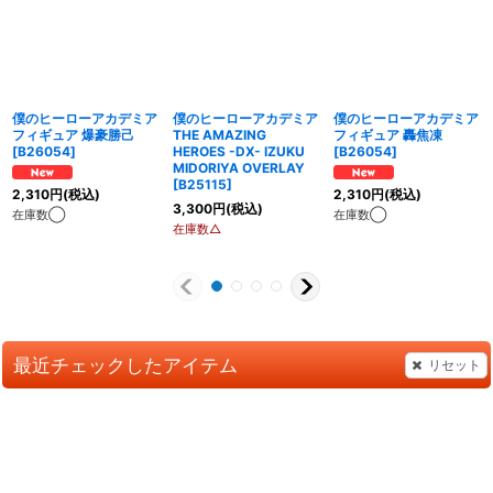
僕のヒーローアカデミア
僕のヒーローアカデミア
僕のヒーローアカデミア
フィギュア 爆豪勝己
THE AMAZING
フィギュア 轟焦凍
[
B26054
]
HEROES -DX- IZUKU
[
B26054
]
MIDORIYA OVERLAY
[
B25115
]
2,310
円
(税込)
2,310
円
(税込)
3,300
円
(税込)
在庫数◯
在庫数◯
在庫数△
最近チェックしたアイテム
リセット