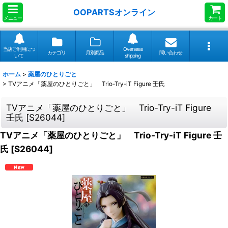
OOPARTSオンライン
メニュー
カート
当店ご利用につ
Overseas
カテゴリ
月別商品
問い合わせ
いて
shipping
ホーム
>
薬屋のひとりごと
>
TVアニメ「薬屋のひとりごと」 Trio-Try-iT Figure 壬氏
TVアニメ「薬屋のひとりごと」 Trio-Try-iT Figure
壬氏
[
S26044
]
TVアニメ「薬屋のひとりごと」 Trio-Try-iT Figure 壬
氏
[
S26044
]