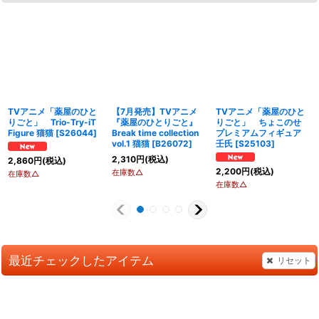
TVアニメ「薬屋のひと
【7月発売】TVアニメ
TVアニメ「薬屋のひと
りごと」 Trio-Try-iT
『薬屋のひとりごと』
りごと」 ちょこのせ
Figure 猫猫
[
S26044
]
Break time collection
プレミアムフィギュア
vol.1 猫猫
[
B26072
]
壬氏
[
S25103
]
2,310
円
(税込)
2,860
円
(税込)
2,200
円
(税込)
在庫数△
在庫数△
在庫数△
最近チェックしたアイテム
リセット