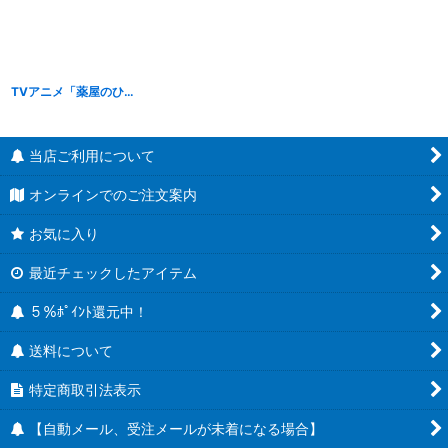
TVアニメ「薬屋のひとりごと」 Trio-Try-iT Figure 壬氏
[
S26044
]
当店ご利用について
オンラインでのご注文案内
お気に入り
最近チェックしたアイテム
５％ﾎﾟｲﾝﾄ還元中！
送料について
特定商取引法表示
【自動メール、受注メールが未着になる場合】