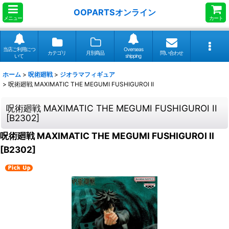
OOPARTSオンライン
メニュー
カート
当店ご利用につ
Overseas
カテゴリ
月別商品
問い合わせ
いて
shipping
ホーム
>
呪術廻戦
>
ジオラマフィギュア
>
呪術廻戦 MAXIMATIC THE MEGUMI FUSHIGUROI II
呪術廻戦 MAXIMATIC THE MEGUMI FUSHIGUROI II
[
B2302
]
呪術廻戦 MAXIMATIC THE MEGUMI FUSHIGUROI II
[
B2302
]