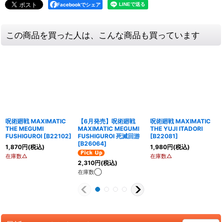
Facebookでシェア
この商品を買った人は、こんな商品も買っています
呪術廻戦 MAXIMATIC
【6月発売】呪術廻戦
呪術廻戦 MAXIMATIC
THE MEGUMI
MAXIMATIC MEGUMI
THE YUJI ITADORI
FUSHIGUROI
[
B22102
]
FUSHIGUROI 死滅回游
[
B22081
]
[
B26064
]
1,870
円
(税込)
1,980
円
(税込)
在庫数△
在庫数△
2,310
円
(税込)
在庫数◯