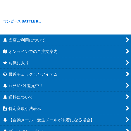
ワンピース BATTLE RECORD COLLECTION MONKEY.D.GARP【ガープ】
[
B2
当店ご利用について
オンラインでのご注文案内
お気に入り
最近チェックしたアイテム
５％ﾎﾟｲﾝﾄ還元中！
送料について
特定商取引法表示
【自動メール、受注メールが未着になる場合】