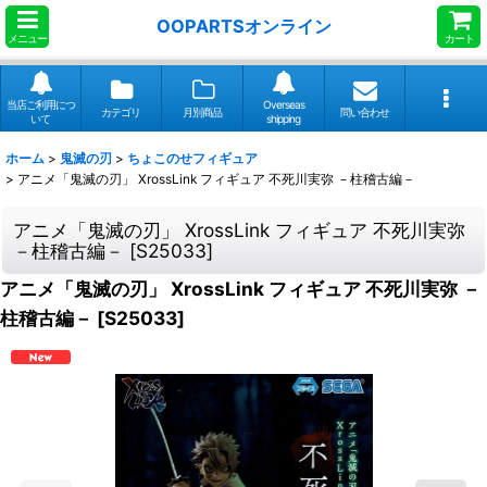
OOPARTSオンライン
メニュー
カート
当店ご利用につ
Overseas
カテゴリ
月別商品
問い合わせ
いて
shipping
ホーム
>
鬼滅の刃
>
ちょこのせフィギュア
>
アニメ「鬼滅の刃」 XrossLink フィギュア 不死川実弥 －柱稽古編－
アニメ「鬼滅の刃」 XrossLink フィギュア 不死川実弥
－柱稽古編－
[
S25033
]
アニメ「鬼滅の刃」 XrossLink フィギュア 不死川実弥 －
柱稽古編－
[
S25033
]