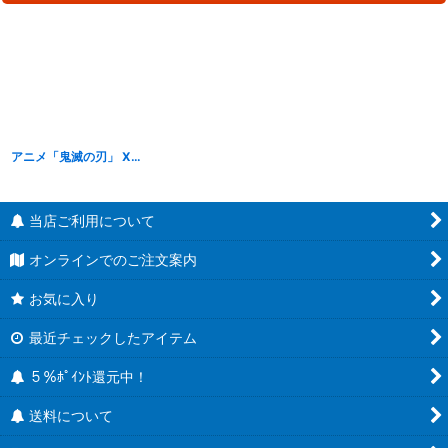
アニメ「鬼滅の刃」 XrossLink フィギュア 不死川実弥 －柱稽古編－
[
S25033
]
当店ご利用について
オンラインでのご注文案内
お気に入り
最近チェックしたアイテム
５％ﾎﾟｲﾝﾄ還元中！
送料について