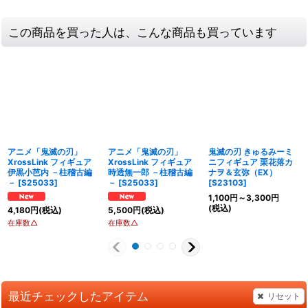
この商品を買った人は、こんな商品も買っています
アニメ「鬼滅の刃」
アニメ「鬼滅の刃」
鬼滅の刃 きゅるみーミ
XrossLink フィギュア
XrossLink フィギュア
ニフィギュア 栗花落カ
伊黒小芭内 －柱稽古編
時透無一郎 －柱稽古編
ナヲ＆玄弥（EX）
－
[
S25033
]
－
[
S25033
]
[
S23103
]
1,100
円
～3,300
円
(税込)
4,180
円
(税込)
5,500
円
(税込)
在庫数△
在庫数△
最近チェックしたアイテム
リセット