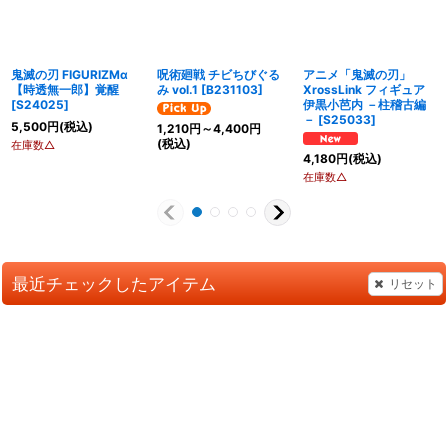
鬼滅の刃 FIGURIZMα
呪術廻戦 チビちびぐる
アニメ「鬼滅の刃」
【時透無一郎】覚醒
み vol.1
[
B231103
]
XrossLink フィギュア
[
S24025
]
伊黒小芭内 －柱稽古編
－
[
S25033
]
5,500
円
(税込)
1,210
円
～4,400
円
(税込)
在庫数△
4,180
円
(税込)
在庫数△
最近チェックしたアイテム
リセット