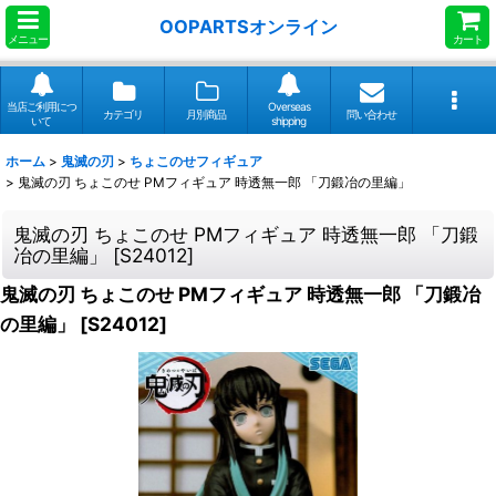
OOPARTSオンライン
メニュー
カート
当店ご利用につ
Overseas
カテゴリ
月別商品
問い合わせ
いて
shipping
ホーム
>
鬼滅の刃
>
ちょこのせフィギュア
>
鬼滅の刃 ちょこのせ PMフィギュア 時透無一郎 「刀鍛冶の里編」
鬼滅の刃 ちょこのせ PMフィギュア 時透無一郎 「刀鍛
冶の里編」
[
S24012
]
鬼滅の刃 ちょこのせ PMフィギュア 時透無一郎 「刀鍛冶
の里編」
[
S24012
]