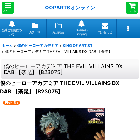
OOPARTSオンライン
メニュー
カート
当店ご利用につ
Overseas
カテゴリ
月別商品
問い合わせ
いて
shipping
ホーム
>
僕のヒーローアカデミア
>
KING OF ARTIST
>
僕のヒーローアカデミア THE EVIL VILLAINS DX DABI【荼毘】
僕のヒーローアカデミア THE EVIL VILLAINS DX
DABI【荼毘】
[
B23075
]
僕のヒーローアカデミア THE EVIL VILLAINS DX
DABI【荼毘】
[
B23075
]