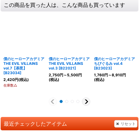
この商品を買った人は、こんな商品も買っています
僕のヒーローアカデミア
僕のヒーローアカデミア
僕のヒーローアカデミア
THE EVIL VILLAINS
THE EVIL VILLAINS
ちびぐるみ vol.4
vol.7【荼毘】
vol.3
[
B22021
]
[
B23023
]
[
B23034
]
2,750
円
～5,500
円
1,760
円
～8,910
円
2,420
円
(税込)
(税込)
(税込)
在庫数△
最近チェックしたアイテム
リセット