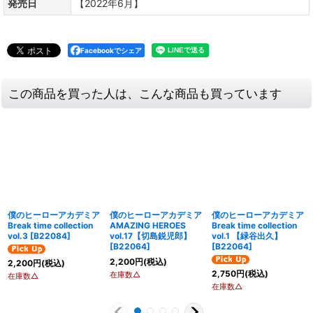
発売日
【2022年6月】
Facebookでシェア
この商品を買った人は、こんな商品も買っています
僕のヒーローアカデミア
僕のヒーローアカデミア
僕のヒーローアカデミア
Break time collection
AMAZING HEROES
Break time collection
vol.3
[
B22084
]
vol.17【切島鋭児郎】
vol.1 【緑谷出久】
[
B22064
]
[
B22064
]
2,200
円
(税込)
2,200
円
(税込)
2,750
円
(税込)
在庫数△
在庫数△
在庫数△