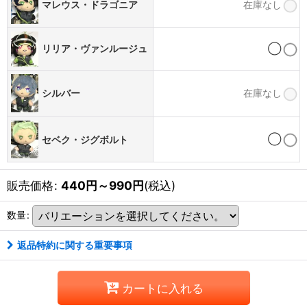
マレウス・ドラゴニア
在庫なし
◯
リリア・ヴァンルージュ
在庫なし
シルバー
◯
セベク・ジグボルト
販売価格
:
440
円
～990
円
(税込)
数量
:
返品特約に関する重要事項
カートに入れる