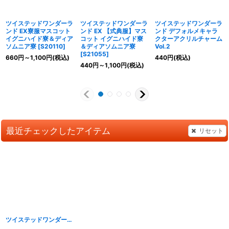
ツイステッドワンダーラ
ツイステッドワンダーラ
ツイステッドワンダーラ
ンド EX寮服マスコット
ンド EX 【式典服】マス
ンド デフォルメキャラ
イグニハイド寮＆ディア
コット イグニハイド寮
クターアクリルチャーム
ソムニア寮
[
S20110
]
＆ディアソムニア寮
Vol.2
[
S21055
]
660
円
～1,100
円
(税込)
440
円
(税込)
440
円
～1,100
円
(税込)
最近チェックしたアイテム
リセット
ツイステッドワンダーランド EX 運動着マスコット イグニハイド寮＆ディアソムニア寮