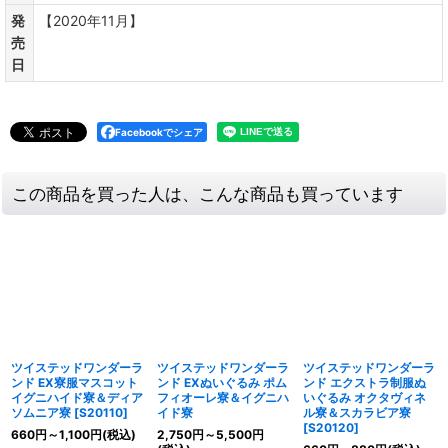
発
【2020年11月】
売
日
Facebookでシェア
この商品を買った人は、こんな商品も買っています
ツイステッドワンダーラ
ツイステッドワンダーラ
ツイステッドワンダーラ
ンド EX寮服マスコット
ンド EXぬいぐるみ ポム
ンド エクストラ制服ぬ
イグニハイド寮＆ディア
フィオーレ寮＆イグニハ
いぐるみ オクタヴィネ
ソムニア寮
[
S20110
]
イド寮
ル寮＆スカラビア寮
[
S20120
]
660
円
～1,100
円
(税込)
2,750
円
～5,500
円