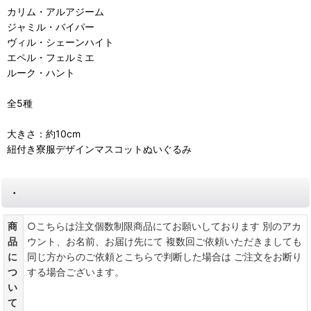
カリム・アルアジーム
ジャミル・バイパー
ヴィル・シェーンハイト
エペル・フェルミエ
ルーク・ハント
全5種
大きさ：約10cm
紐付き寮服デザインマスコットぬいぐるみ
・
商
○こちらは注文個数制限商品にてお願いしております 別のアカ
品
ウント、お名前、お届け先にて 複数回ご依頼いただきましても
に
同じ方からのご依頼とこちらで判断した場合は ご注文をお断り
つ
する場合ございます。
い
て