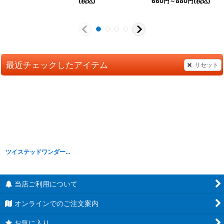
(税込)
660
円
～880
円
(税込)
最近チェックしたアイテム
リセット
ツイステッドワンダーランド EX寮服マスコット スカラビア寮＆ポムフィオーレ寮
当店ご利用について
オンラインでのご注文案内
お気に入り