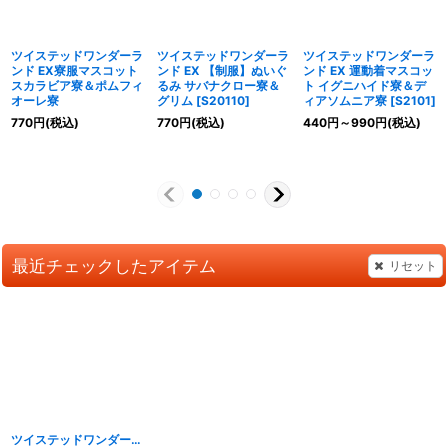
ツイステッドワンダーラ
ツイステッドワンダーラ
ツイステッドワンダーラ
ンド EX寮服マスコット
ンド EX 【制服】ぬいぐ
ンド EX 運動着マスコッ
スカラビア寮＆ポムフィ
るみ サバナクロー寮＆
ト イグニハイド寮＆デ
オーレ寮
グリム
[
S20110
]
ィアソムニア寮
[
S2101
]
770
円
(税込)
770
円
(税込)
440
円
～990
円
(税込)
最近チェックしたアイテム
リセット
ツイステッドワンダーランド EX寮服マスコット イグニハイド寮＆ディアソムニア寮