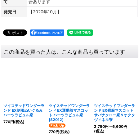
て
合あります
発売日
【2020年10月】
Facebookでシェア
この商品を買った人は、こんな商品も買っています
ツイステッドワンダーラ
ツイステッドワンダーラ
ツイステッドワンダーラ
ンド EX制服ぬいぐるみ
ンド EX運動着マスコッ
ンド EX寮服マスコット
ハーツラビュル寮
ト ハーツラビュル寮
サバナクロー寮＆オクタ
[
S2012
]
ヴィネル寮
770
円
(税込)
2,750
円
～6,600
円
(税込)
770
円
(税込)