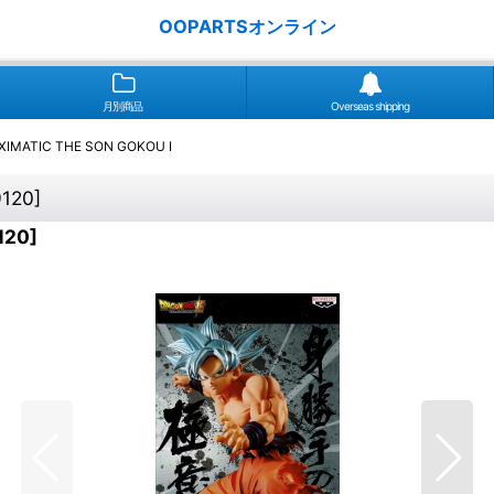
OOPARTSオンライン
月別商品
Overseas shipping
ATIC THE SON GOKOU I
9120
]
120
]