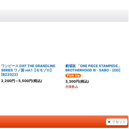
ワンピース DXF THE GRANDLINE
劇場版 「ONE PIECE STAMPEDE」
SERIES ワノ国 vol.1【モモゾロ】
BROTHERHOOD III - SABO -
[
OD
]
[
B22022
]
2,200
円
～5,500
円
(税込)
3,300
円
(税込)
在庫数△
リセット