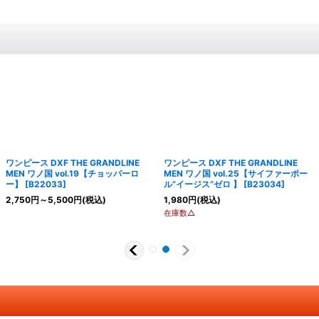
ワンピース DXF THE GRANDLINE
ワンピース DXF THE GRANDLINE
MEN ワノ国 vol.19【チョッパーロ
MEN ワノ国 vol.25【サイファーポー
ー】
[
B22033
]
ル”イージス”ゼロ 】
[
B23034
]
2,750
円
～5,500
円
(税込)
1,980
円
(税込)
在庫数△