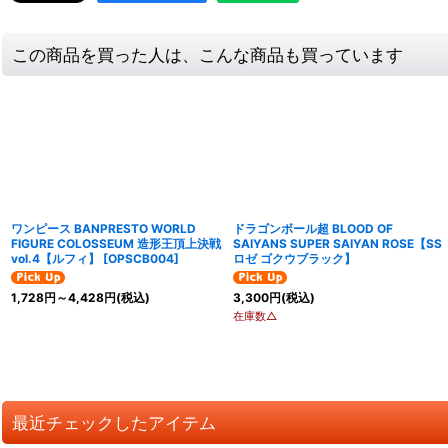
この商品を買った人は、こんな商品も買っています
ワンピース BANPRESTO WORLD
ドラゴンボール超 BLOOD OF
FIGURE COLOSSEUM 造形王頂上決戦
SAIYANS SUPER SAIYAN ROSE【SS
vol.4【ルフィ】
[
OPSCB004
]
ロゼ ゴクウブラック】
1,728
円
～4,428
円
(税込)
3,300
円
(税込)
在庫数△
最近チェックしたアイテム