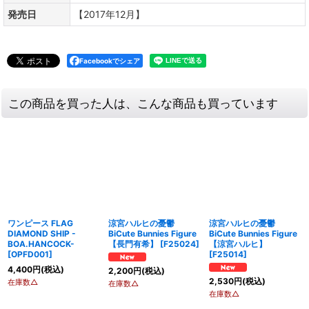
発売日
【2017年12月】
Facebookでシェア
この商品を買った人は、こんな商品も買っています
ワンピース FLAG
涼宮ハルヒの憂鬱
涼宮ハルヒの憂鬱
DIAMOND SHIP -
BiCute Bunnies Figure
BiCute Bunnies Figure
BOA.HANCOCK-
【長門有希】
[
F25024
]
【涼宮ハルヒ】
[
OPFD001
]
[
F25014
]
4,400
円
(税込)
2,200
円
(税込)
2,530
円
(税込)
在庫数△
在庫数△
在庫数△