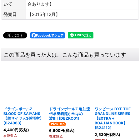
いて
合あります】
発売日
【2015年12月】
Facebookでシェア
この商品を買った人は、こんな商品も買っています
ドラゴンボールZ
ドラゴンボールZ 亀仙流
ワンピース DXF THE
BLOOD OF SAIYANS
伝承奥義超かめはめ
GRANDLINE SERIES
【超サイヤ人3孫悟空】
波!!!!
[
DBZKC01
]
【EXTRA＋
[
B24063
]
BOA.HANCOCK】
[
B24112
]
4,400
円
(税込)
6,600
円
(税込)
2,530
円
(税込)
在庫数△
在庫数△