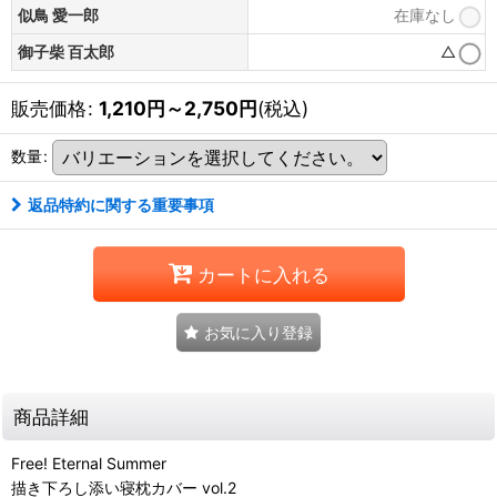
似鳥 愛一郎
在庫なし
御子柴 百太郎
△
販売価格
:
1,210
円
～2,750
円
(税込)
数量
:
返品特約に関する重要事項
カートに入れる
お気に入り登録
商品詳細
Free! Eternal Summer
描き下ろし添い寝枕カバー vol.2