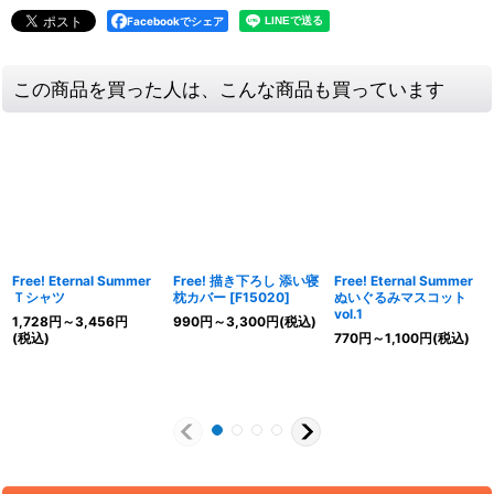
Facebookでシェア
この商品を買った人は、こんな商品も買っています
Free! Eternal Summer
Free! 描き下ろし 添い寝
Free! Eternal Summer
Ｔシャツ
枕カバー
[
F15020
]
ぬいぐるみマスコット
vol.1
1,728
円
～3,456
円
990
円
～3,300
円
(税込)
(税込)
770
円
～1,100
円
(税込)