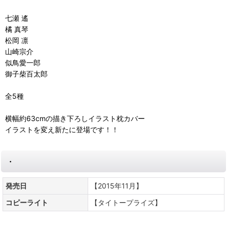
七瀬 遙
橘 真琴
松岡 凛
山崎宗介
似鳥愛一郎
御子柴百太郎
全5種
横幅約63cmの描き下ろしイラスト枕カバー
イラストを変え新たに登場です！！
・
発売日
【2015年11月】
コピーライト
【タイトープライズ】