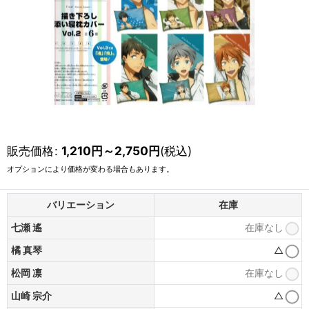
販売価格
:
1,210
円
～2,750
円
(税込)
オプションにより価格が変わる場合もあります。
バリエーション
在庫
七瀬 遙
在庫なし
橘 真琴
△
松岡 凛
在庫なし
山崎 宗介
△