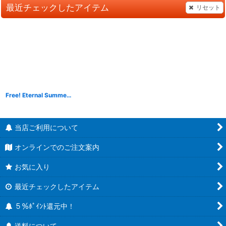
最近チェックしたアイテム
リセット
Free! Eternal Summer 描き下ろし 添い寝枕カバー 【vol.2】
当店ご利用について
オンラインでのご注文案内
お気に入り
最近チェックしたアイテム
５％ﾎﾟｲﾝﾄ還元中！
送料について