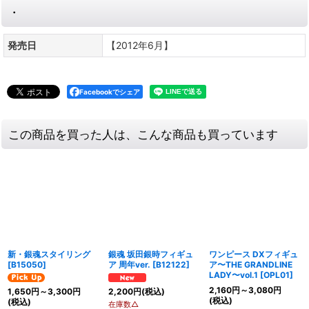
・
発売日
【2012年6月】
Facebookでシェア
この商品を買った人は、こんな商品も買っています
新・銀魂スタイリング
銀魂 坂田銀時フィギュ
ワンピース DXフィギュ
[
B15050
]
ア 周年ver.
[
B12122
]
ア〜THE GRANDLINE
LADY〜vol.1
[
OPL01
]
2,160
円
～3,080
円
1,650
円
～3,300
円
2,200
円
(税込)
(税込)
(税込)
在庫数△