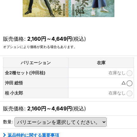
販売価格
:
2,160
円
～4,649
円
(税込)
オプションにより価格が変わる場合もあります。
バリエーション
在庫
全2種セット(沖田桂)
在庫なし
沖田 総悟
△
桂 小太郎
在庫なし
販売価格
:
2,160
円
～4,649
円
(税込)
数量
:
返品特約に関する重要事項