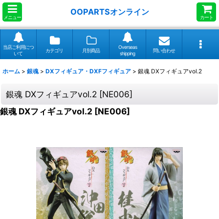
OOPARTSオンライン
メニュー
カート
当店ご利用につ
Overseas
カテゴリ
月別商品
問い合わせ
いて
shipping
ホーム
>
銀魂
>
DXフィギュア・DXFフィギュア
>
銀魂 DXフィギュアvol.2
銀魂 DXフィギュアvol.2
[
NE006
]
銀魂 DXフィギュアvol.2
[
NE006
]